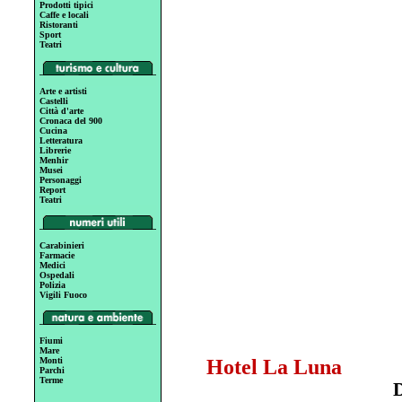
Prodotti tipici
Caffe e locali
Ristoranti
Sport
Teatri
Arte e artisti
Castelli
Città d'arte
Cronaca del 900
Cucina
Letteratura
Librerie
Menhir
Musei
Personaggi
Report
Teatri
Carabinieri
Farmacie
Medici
Ospedali
Polizia
Vigili Fuoco
Fiumi
Mare
Monti
Hotel La Luna
Parchi
Terme
D