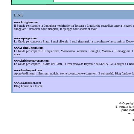
LINK
www.lunigiana.net
Il Portale per scoprire la Lunigiana, terriritorio tra Toscana e Liguria che custodisce ancora i segre
alloggiare, i ristoranti dove mangiare, le spiagge dove andare al mare
www.e-praga.com
La Guida per conoscere Praga, i suoi alberghi, i suoi ristoranti, la sua cultura e la sua anima. Dove d
www.e-cinqueterre.com
La Guida per scoprire le Cinque Terre, Monterosso, Vernazza, Corniglia, Manarola, Riomaggiore. I sant
mare
www.lericieportovenere.com
La Guida per scoprire il Golfo dei Poeti, la terra amata da Bayron e da Shelley. Gli alberghi e i Bed
www.bardireport.com
Approfondimenti, riflessioni, notizie, storie sucorruzione e corruttori. E sui perchè. Blog fondato 
www.davidbadini.com
Blog fiorentini e toscani
© Copyrig
E' vietata la 
pubblicat
senz
i