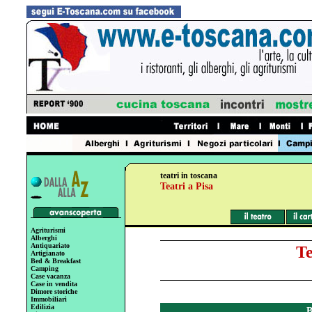
teatri in toscana
Teatri a Pisa
Agriturismi
Alberghi
Antiquariato
Te
Artigianato
Bed & Breakfast
Camping
Case vacanza
Case in vendita
Dimore storiche
Immobiliari
Edilizia