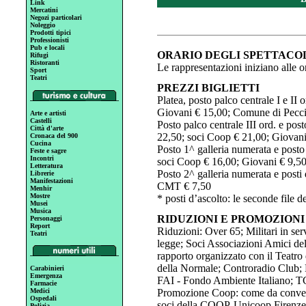
Link
Mercatini
Negozi particolari
Noleggio
Prodotti tipici
Professionisti
Pub e locali
ORARIO DEGLI SPETTACO
Rifugi
Ristoranti
Le rappresentazioni iniziano alle o
Sport
Teatri
PREZZI BIGLIETTI
Platea, posto palco centrale I e II
Giovani € 15,00; Comune di Pecci
Arte e artisti
Castelli
Posto palco centrale III ord. e posto
Città d'arte
22,50; soci Coop € 21,00; Giovan
Cronaca del 900
Cucina
Posto 1^ galleria numerata e posto p
Feste e sagre
Incontri
soci Coop € 16,00; Giovani € 9,5
Letteratura
Posto 2^ galleria numerata e posti
Librerie
Manifestazioni
CMT € 7,50
Menhir
Mostre
* posti d’ascolto: le seconde file de
Musei
Musica
RIDUZIONI E PROMOZIONI
Personaggi
Report
Riduzioni: Over 65; Militari in s
Teatri
legge; Soci Associazioni Amici dell
rapporto organizzato con il Teatro 
della Normale; Controradio Club;
Carabinieri
Emergenza
FAI - Fondo Ambiente Italiano; TC
Farmacie
Medici
Promozione Coop: come da convenz
Ospedali
soci della COOP-Unicoop Firenze
Polizia