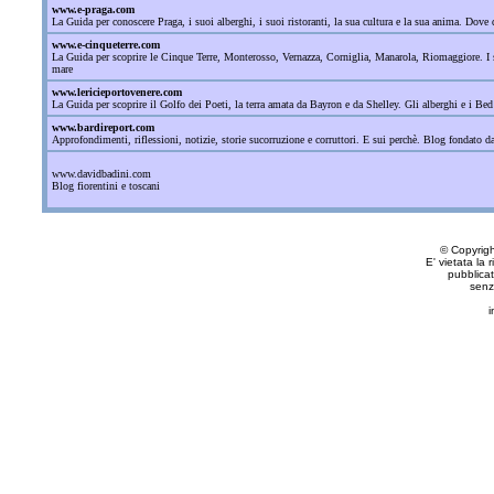
www.e-praga.com
La Guida per conoscere Praga, i suoi alberghi, i suoi ristoranti, la sua cultura e la sua anima. Dove d
www.e-cinqueterre.com
La Guida per scoprire le Cinque Terre, Monterosso, Vernazza, Corniglia, Manarola, Riomaggiore. I sant
mare
www.lericieportovenere.com
La Guida per scoprire il Golfo dei Poeti, la terra amata da Bayron e da Shelley. Gli alberghi e i Bed
www.bardireport.com
Approfondimenti, riflessioni, notizie, storie sucorruzione e corruttori. E sui perchè. Blog fondato 
www.davidbadini.com
Blog fiorentini e toscani
© Copyrig
E' vietata la 
pubblicat
senz
i