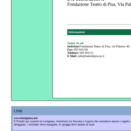
Fondazione Teatro di Pisa, Via Pal
Informazioni
Teatro Ve rdi
Indirizzo:
Fondazione Teatro di Pisa, via Palestro 40,
Fax:
050 941158
Telefono:
050 941111
E-Mail:
info@teatrodipisa.pi.it
LINK
www.lunigiana.net
Il Portale per scoprire la Lunigiana, terriritorio tra Toscana e Liguria che custodisce ancora i segre
alloggiare, i ristoranti dove mangiare, le spiagge dove andare al mare