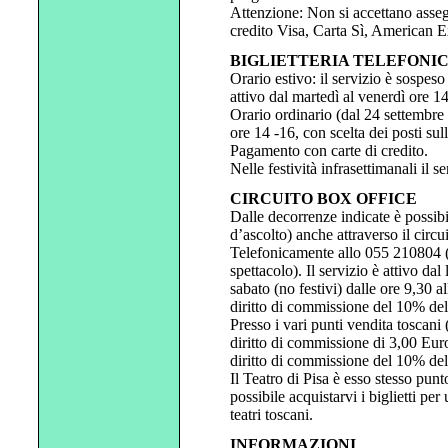
Attenzione: Non si accettano assegn
credito Visa, Carta Sì, American 
BIGLIETTERIA TELEFONICA 
Orario estivo: il servizio è sospes
attivo dal martedì al venerdì ore 1
Orario ordinario (dal 24 settembre i
ore 14 -16, con scelta dei posti su
Pagamento con carte di credito.
Nelle festività infrasettimanali il 
CIRCUITO BOX OFFICE
Dalle decorrenze indicate è possibile
d’ascolto) anche attraverso il circ
Telefonicamente allo 055 210804 (
spettacolo). Il servizio è attivo dal
sabato (no festivi) dalle ore 9,30 a
diritto di commissione del 10% del
Presso i vari punti vendita toscan
diritto di commissione di 3,00 Euro
diritto di commissione del 10% del
Il Teatro di Pisa è esso stesso pun
possibile acquistarvi i biglietti per
teatri toscani.
INFORMAZIONI