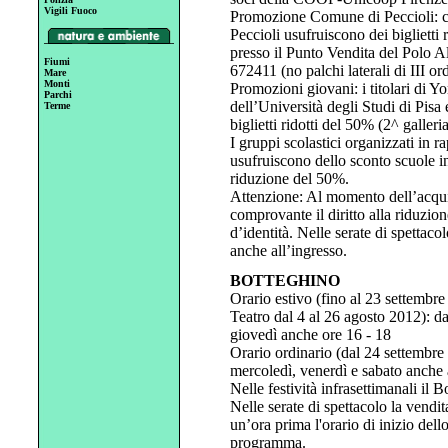
Vigili Fuoco
Promozione Comune di Peccioli: c
Peccioli usufruiscono dei biglietti
presso il Punto Vendita del Polo Al
Fiumi
672411 (no palchi laterali di III ord
Mare
Monti
Promozioni giovani: i titolari di Yo
Parchi
dell’Università degli Studi di Pisa 
Terme
biglietti ridotti del 50% (2^ galleri
I gruppi scolastici organizzati in
usufruiscono dello sconto scuole in 
riduzione del 50%.
Attenzione: Al momento dell’acquist
comprovante il diritto alla riduzi
d’identità. Nelle serate di spettacol
anche all’ingresso.
BOTTEGHINO
Orario estivo (fino al 23 settembre
Teatro dal 4 al 26 agosto 2012): dal
giovedì anche ore 16 - 18
Orario ordinario (dal 24 settembre 
mercoledì, venerdì e sabato anche a
Nelle festività infrasettimanali il 
Nelle serate di spettacolo la vendit
un’ora prima l'orario di inizio dell
programma.